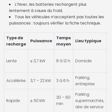
L’hiver, les batteries rechargent plus
lentement à cause du froid.
Tous les véhicules n’acceptent pas toutes les
puissances : toujours vérifier la fiche technique.
Type de
Temps
Puissance
Lieu typique
C
recharge
moyen
Pr
Lente
≤ 3,7 kW
8 à 12 h
Domicile
d
G
Parking,
Accélérée
3,7 – 22 kW
3 à 6 h
T
entreprise
Parking
30 – 60
C
Rapide
≥ 50 kW
supermarchés,
min
C
aire de service