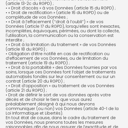
(article 13-2c du RGPD) ;
• « Droit d’accès » à vos Données (article 15 du RGPD) ;
• « Droit de rectification » (article 16 du RGPD) ou de
complétude de vos Données ;
• « Droit à l’effacement (‘‘droit à l’oubli’’) » de vos
Données (article 17 du RGPD), lorsqu’elles sont inexactes,
incomplètes, équivoques, périmées, ou dont la collecte,
l'utilisation, la communication ou la conservation est
interdite ;
• « Droit à la limitation du traitement » de vos Données
(article 18 du RGPD) ;
• Obligation d’être notifié en cas de rectification ou
d’effacement de vos Données, ou de limitation du
traitement (article 19 du RGPD) ;
• « Droit à la portabilité » des Données fournies par vos
soins, lorsque ces Données font l’objet de traitements
automatisés fondés sur leur consentement ou sur un
contrat (article 20 du RGPD) ;
• « Droit d’opposition » au traitement de vos Données
(article 21 du RGPD) ;
• Droit de définir le sort de vos données après votre
décès et de choisir le tiers que vous aurez
préalablement désigné à qui nous devrons
communiquer (ou non) vos Données (article 40-1 de la
Loi Informatique et Libertés).
En tout état de cause, dans le cadre du traitement de
vos Données, nous prenons toutes les mesures
raisonnables afin de nous assurer de l’exactitude et de