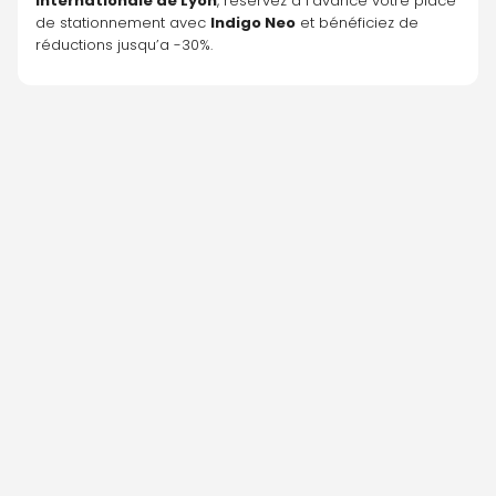
Internationale de Lyon
, réservez à l’avance votre place 
de stationnement avec 
Indigo Neo
 et bénéficiez de 
réductions jusqu’a -30%.