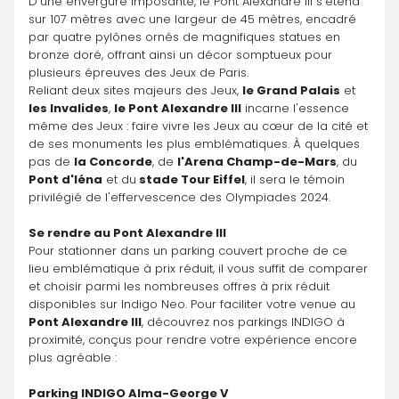
D'une envergure imposante, le Pont Alexandre III s'étend 
sur 107 mètres avec une largeur de 45 mètres, encadré 
par quatre pylônes ornés de magnifiques statues en 
bronze doré, offrant ainsi un décor somptueux pour 
plusieurs épreuves des Jeux de Paris.
Reliant deux sites majeurs des Jeux, 
le Grand Palais
 et 
les Invalides
, 
le Pont Alexandre III
 incarne l'essence 
même des Jeux : faire vivre les Jeux au cœur de la cité et 
de ses monuments les plus emblématiques. À quelques 
pas de 
la Concorde
, de 
l'Arena Champ-de-Mars
, du
Pont d'Iéna
 et du
 stade Tour Eiffel
, il sera le témoin 
privilégié de l'effervescence des Olympiades 2024.
Se rendre au Pont Alexandre III
Pour stationner dans un parking couvert proche de ce 
lieu emblématique à prix réduit, il vous suffit de comparer 
et choisir parmi les nombreuses offres à prix réduit 
disponibles sur Indigo Neo. Pour faciliter votre venue au 
Pont Alexandre III
, découvrez nos parkings INDIGO à 
proximité, conçus pour rendre votre expérience encore 
plus agréable :
Parking INDIGO Alma-George V