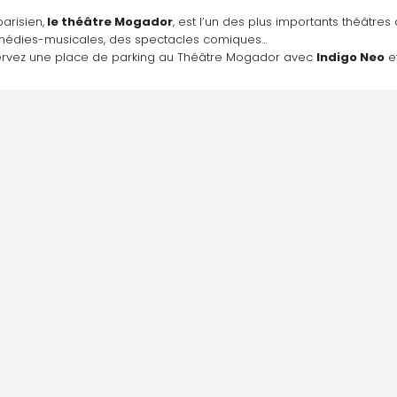
arisien,
 le théâtre Mogador
, est l’un des plus importants théâtres d
médies-musicales, des spectacles comiques…
servez une place de parking au Théâtre Mogador avec 
Indigo Neo
 e