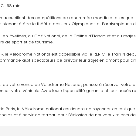
 C : 58 min
 en accueillant des compétitions de renommée mondiale telles que 
intenant à être le théâtre des Jeux Olympiques et Paralympiques d
en-Yvelines, du Golf National, de la Colline d’Élancourt et du maje
rs de sport et de tourisme.
, le Vélodrome National est accessible via le RER C, le Train N depui
commandé auxf spectateurs de prévoir leur trajet en amont pour arri
 lors de votre venue au Vélodrome National, pensez à réserver votre p
onner votre véhicule. Avec leur disponibilité garantie et leur accès r
e Paris, le Vélodrome national continuera de rayonner en tant que c
ionales et à servir de terreau pour l'éclosion de nouveaux talents d