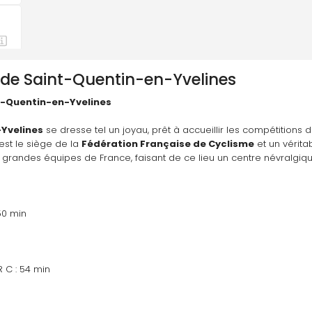
de Saint-Quentin-en-Yvelines
t-Quentin-en-Yvelines
Yvelines
 se dresse tel un joyau, prêt à accueillir les compétitions
st le siège de la 
Fédération Française de Cyclisme
 et un vérita
s grandes équipes de France, faisant de ce lieu un centre névralgique 
50 min
 C : 54 min