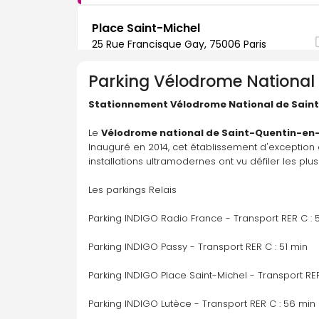
Place Saint-Michel
25 Rue Francisque Gay, 75006 Paris
Parking
Vélodrome National 
Parking disponible À la demande
Stationnement Vélodrome National de Sain
Y aller
Le 
Vélodrome national de Saint-Quentin-en-
Inauguré en 2014, cet établissement d'exception e
Radio France
installations ultramodernes ont vu défiler les plu
17 Rue du Ranelagh, 75016 Paris
Les parkings Relais
Parking INDIGO Radio France - Transport RER C : 
Parking disponible À la demande
Y aller
Parking INDIGO Passy - Transport RER C : 51 min
Parking INDIGO Place Saint-Michel - Transport RER
Parking INDIGO Lutèce - Transport RER C : 56 min