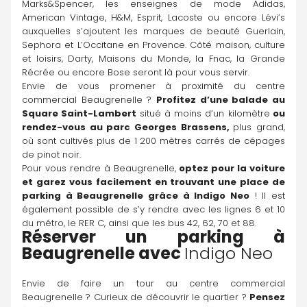
Marks&Spencer, les enseignes de mode Adidas, 
American Vintage, H&M, Esprit, Lacoste ou encore Lévi’s 
auxquelles s’ajoutent les marques de beauté Guerlain, 
Sephora et L’Occitane en Provence. Côté maison, culture 
et loisirs, Darty, Maisons du Monde, la Fnac, la Grande 
Récrée ou encore Bose seront là pour vous servir.
Envie de vous promener à proximité du centre 
commercial Beaugrenelle ? 
Profitez d’une balade au 
Square Saint-Lambert 
situé à moins d’un kilomètre
 ou 
rendez-vous au parc Georges Brassens, 
plus grand, 
où sont cultivés plus de 1 200 mètres carrés de cépages 
de pinot noir.
Pour vous rendre à Beaugrenelle,
 optez pour la voiture 
et garez vous facilement en trouvant une place de 
parking à Beaugrenelle grâce à 
Indigo Neo
 ! Il est 
également possible de s’y rendre avec les lignes 6 et 10 
du métro, le RER C, ainsi que les bus 42, 62, 70 et 88.
Réserver un parking à 
Beaugrenelle avec 
Indigo Neo
Envie de faire un tour au centre commercial 
Beaugrenelle ? Curieux de découvrir le quartier ? 
Pensez 