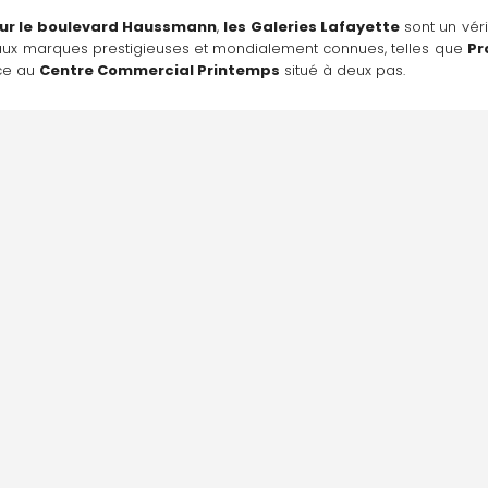
 sur le boulevard Haussmann
, 
les Galeries Lafayette
 sont un vér
 aux marques prestigieuses et mondialement connues, telles que 
Pr
ce au 
Centre Commercial Printemps
 situé à deux pas.