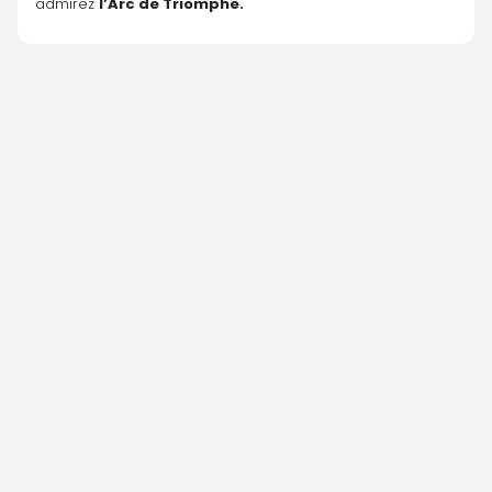
admirez 
l’Arc de Triomphe.