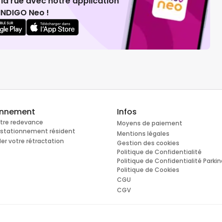
la rue avec notre application
INDIGO Neo !
onnement
Infos
otre redevance
Moyens de paiement
e stationnement résident
Mentions légales
r votre rétractation
Gestion des cookies
Politique de Confidentialité
Politique de Confidentialité Parki
Politique de Cookies
CGU
CGV