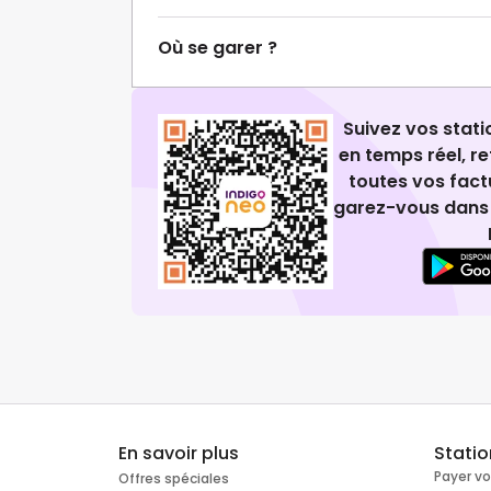
Où se garer ?
Suivez vos stat
en temps réel, 
toutes vos fact
garez-vous dans 
En savoir plus
Stati
Payer v
Offres spéciales