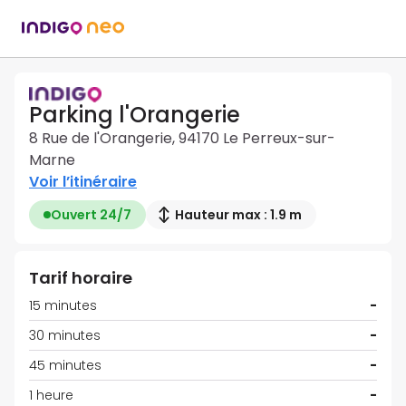
Parking l'Orangerie
8 Rue de l'Orangerie, 94170 Le Perreux-sur-
Marne
Voir l’itinéraire
Ouvert 24/7
Hauteur max : 1.9 m
Tarif horaire
15 minutes
-
30 minutes
-
45 minutes
-
1 heure
-