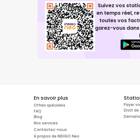
Suivez vos stat
en temps réel, 
toutes vos fact
garez-vous dans 
En savoir plus
Stati
Payer v
Offres spéciales
Droit d
FAQ
Demande
Blog
Nos services
Contactez-nous
A propos de INDIGO Neo