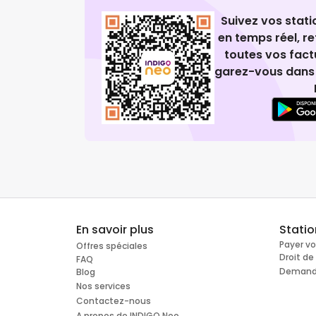
Suivez vos stat
en temps réel, 
toutes vos fact
garez-vous dans 
En savoir plus
Stati
Payer v
Offres spéciales
Droit d
FAQ
Demande
Blog
Nos services
Contactez-nous
A propos de INDIGO Neo