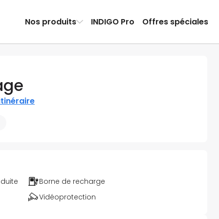
Nos produits
INDIGO Pro
Offres spéciales
age
’itinéraire
éduite
Borne de recharge
Vidéoprotection