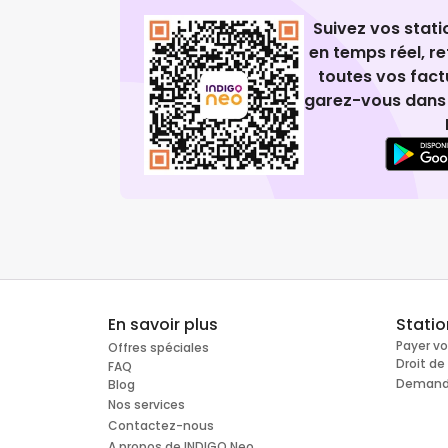
Suivez vos stat
en temps réel, 
toutes vos fact
garez-vous dans 
En savoir plus
Stati
Payer v
Offres spéciales
Droit d
FAQ
Demande
Blog
Nos services
Contactez-nous
A propos de INDIGO Neo