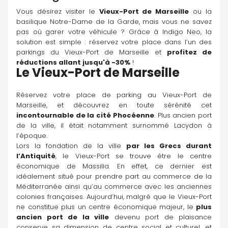
Vous désirez visiter le 
Vieux-Port de Marseille
 ou la 
basilique Notre-Dame de la Garde, mais vous ne savez 
pas où garer votre véhicule ? Grâce à Indigo Neo, la 
solution est simple : réservez votre place dans l’un des 
parkings du Vieux-Port de Marseille et 
profitez de 
réductions allant jusqu'à -30%
 !
Le Vieux-Port de Marseille
Réservez votre place de parking au Vieux-Port de 
Marseille, et découvrez en toute sérénité cet 
incontournable de la cité Phocéenne
. Plus ancien port 
de la ville, il était notamment surnommé Lacydon à 
l’époque.
Lors la fondation de la ville 
par les Grecs durant 
l’Antiquité
, le Vieux-Port se trouve être le centre 
économique de Massilia. En effet, ce dernier est 
idéalement situé pour prendre part au commerce de la 
Méditerranée ainsi qu’au commerce avec les anciennes 
colonies françaises. Aujourd’hui, malgré que le Vieux-Port 
ne constitue plus un centre économique majeur, le 
plus 
ancien port de la ville
 devenu port de plaisance 
conserve sa dimension de centre social et culturel, et 